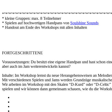
*°*°*°*°*°*°*°*°*°*°*°*°*°*°*°*°*°*°*°*°*°*°*°*°*°*°*°*°*°*°*°
* kleine Gruppen: max. 8 Teilnehmer
* Spielen auf hochwertigen Handpans von
Soulshine Sounds
* Handout am Ende des Workshops mit allen Inhalten
FORTGESCHRITTENE
Voraussetzungen: Du besitzt eine eigene Handpan und hast schon ein
aber auch im Jam weiterentwickeln kannst?
Inhalte: Im Workshop lernst du neue Herangehensweisen an Melodie
Mit verschiedenen Spielen und Jams werden Grundzüge musikalischer
Wir arbeiten im Workshop mit den Skalen “D-Kurd” oder “D-Celtic” (4
spielen und wir können dann gemeinsam schauen, wie du die Worksho