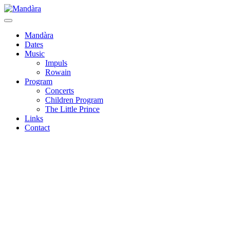
Mandàra
Dates
Music
Impuls
Rowain
Program
Concerts
Children Program
The Little Prince
Links
Contact